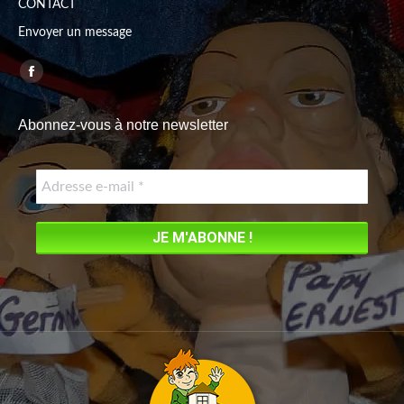
CONTACT
Envoyer un message
Trouvez nous sur :
Facebook
page
Abonnez-vous à notre newsletter
opens
in
new
window