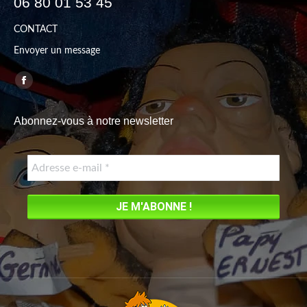
06 80 01 53 45
CONTACT
Envoyer un message
Trouvez nous sur :
Facebook
page
Abonnez-vous à notre newsletter
opens
in
new
window