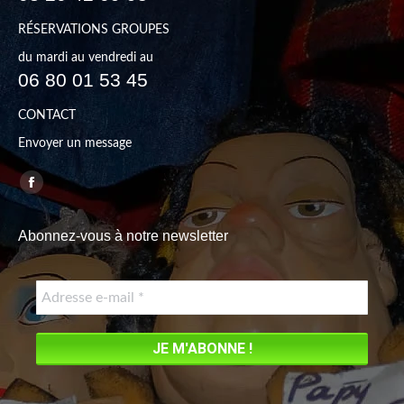
RÉSERVATIONS GROUPES
du mardi au vendredi au
06 80 01 53 45
CONTACT
Envoyer un message
Trouvez nous sur :
Facebook
page
Abonnez-vous à notre newsletter
opens
in
new
window