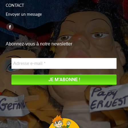
CONTACT
Envoyer un message
Trouvez nous sur :
Facebook
page
Abonnez-vous à notre newsletter
opens
in
new
window