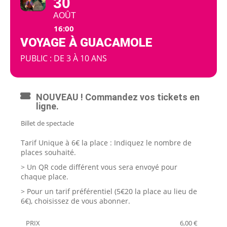
30
AOÛT
16:00
VOYAGE À GUACAMOLE
PUBLIC : DE 3 À 10 ANS
NOUVEAU ! Commandez vos tickets en
ligne.
Billet de spectacle
Tarif Unique à 6€ la place : Indiquez le nombre de
places souhaité.
> Un QR code différent vous sera envoyé pour
chaque place.
> Pour un tarif préférentiel (5€20 la place au lieu de
6€),
choisissez de vous abonner
.
PRIX
6,00
€