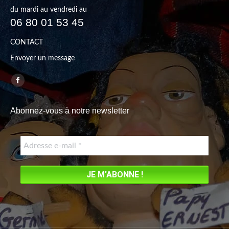
du mardi au vendredi au
06 80 01 53 45
CONTACT
Envoyer un message
Trouvez nous sur :
Facebook
page
Abonnez-vous à notre newsletter
opens
in
new
window