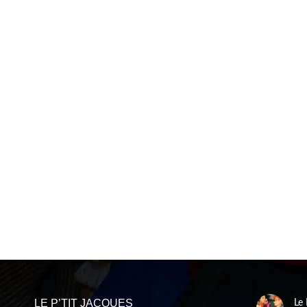
LE P’TIT JACQUES
Le 