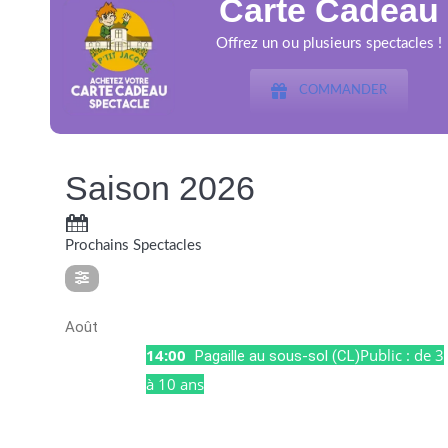
Carte Cadeau
Offrez un ou plusieurs spectacles !
COMMANDER
Saison 2026
Prochains Spectacles
Août
14:00
Public : de 3
ven
Pagaille au sous-sol (CL)
07
à 10 ans
Août
14:00