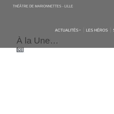
THÉÂTRE DE MARIONNETTES - LILLE
ACTUALITÉS
LES HÉROS
À la Une…
Le P’t
Le P’tit Jacques est
c’est 