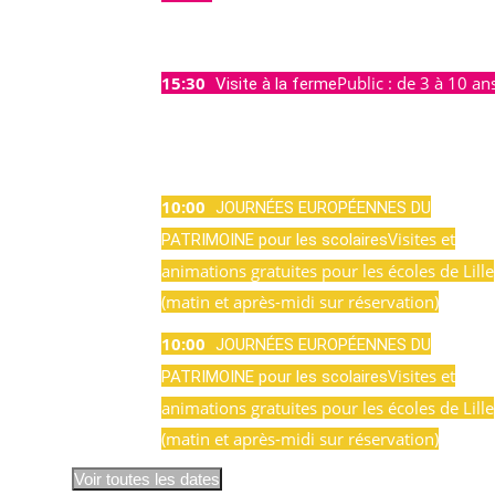
Sept
16:00
15:30
Public : de 3 à 10 an
mer
Visite à la ferme
16
Sept
15:30
10:00
jeu
JOURNÉES EUROPÉENNES DU
17
Visites et
PATRIMOINE pour les scolaires
Sept
animations gratuites pour les écoles de Lille
10:00
(matin et après-midi sur réservation)
10:00
ven
JOURNÉES EUROPÉENNES DU
18
Visites et
PATRIMOINE pour les scolaires
Sept
animations gratuites pour les écoles de Lille
10:00
(matin et après-midi sur réservation)
Voir toutes les dates