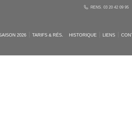
RENS. 03 20 42 09 95
SAISON 2026
TARIFS & RÉS.
HISTORIQUE
LIENS
CON
it Jacques
Exposition de
aussi des