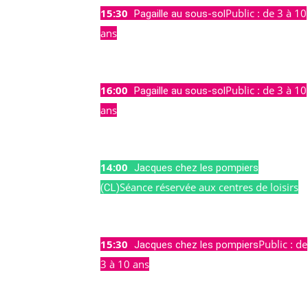
15:30
Public : de 3 à 10
ven
Pagaille au sous-sol
07
ans
Août
15:30
16:00
Public : de 3 à 10
dim
Pagaille au sous-sol
09
ans
Août
16:00
14:00
mer
Jacques chez les pompiers
12
Séance réservée aux centres de loisirs
(CL)
Août
14:00
15:30
Public : de
mer
Jacques chez les pompiers
12
3 à 10 ans
Août
15:30