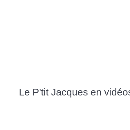
ouvert !
specta
tourné
Les spectacles du P’tit Jacques
Toute l’an
pour la saison 2026, une belle
recevoir d
affiche ! Découvrez la
aventures 
programmation et achetez vos
Dorothy Cr
places.
farceurs, L
En savoir plus…
d’Edgar et
cirque !,…
En savoir 
Le P'tit Jacques en vidé