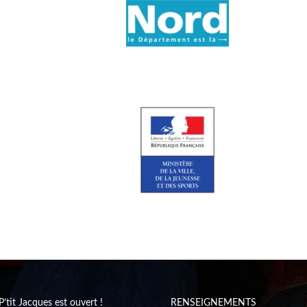
P’tit Jacques est ouvert !
RENSEIGNEMENTS