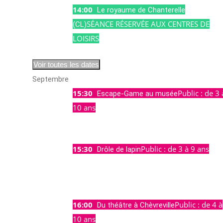
14:00
jeu
Le royaume de Chanterelle
13
SÉANCE RÉSERVÉE AUX CENTRES DE
(CL)
Août
LOISIRS
14:00
Voir toutes les dates
Septembre
15:30
Public : de 3 
mer
Escape-Game au musée
02
10 ans
Sept
15:30
15:30
Public : de 3 à 9 ans
mer
Drôle de lapin
09
Sept
15:30
16:00
Public : de 4 à
dim
Du théâtre à Chèvreville
13
10 ans