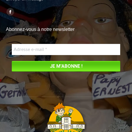
Trouvez nous sur :
Facebook
page
Abonnez-vous à notre newsletter
opens
in
new
window