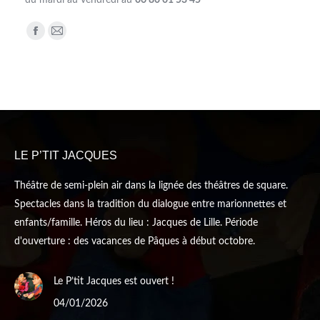
du mardi au vendredi au
06 80 01 53 45
Trouvez nous sur :
Facebook
Mail
page
page
opens
opens
in
in
new
new
window
window
LE P’TIT JACQUES
Théâtre de semi-plein air dans la lignée des théâtres de square.
Spectacles dans la tradition du dialogue entre marionnettes et
enfants/famille. Héros du lieu : Jacques de Lille. Période
d'ouverture : des vacances de Pâques à début octobre.
Le P’tit Jacques est ouvert !
04/01/2026