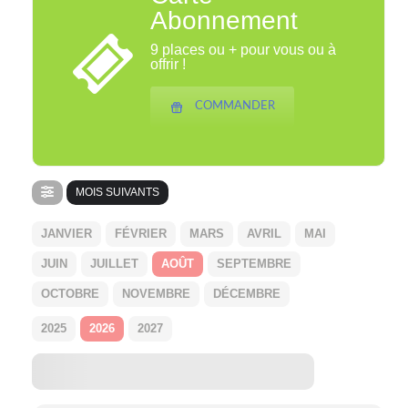
Abonnement
9 places ou + pour vous ou à
offrir !
COMMANDER
MOIS SUIVANTS
JANVIER
FÉVRIER
MARS
AVRIL
MAI
JUIN
JUILLET
AOÛT
SEPTEMBRE
OCTOBRE
NOVEMBRE
DÉCEMBRE
2025
2026
2027