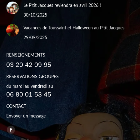
Le P’tit Jacques reviendra en avril 2026 !
30/10/2025
Vacances de Toussaint et Halloween au P’tit Jacques
29/09/2025
RENSEIGNEMENTS
03 20 42 09 95
RÉSERVATIONS GROUPES
du mardi au vendredi au
06 80 01 53 45
CONTACT
Envoyer un message
Trouvez nous sur :
Facebook