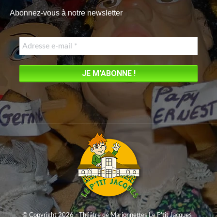
page
Abonnez-vous à notre newsletter
opens
in
new
window
© Copyright 2026 - Théâtre de Marionnettes Le P'tit Jacques |