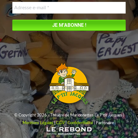
new
window
© Copyright 2026 - Théâtre de Marionnettes Le P'tit Jacques |
Mentions Légales
|
CGV
|
Confidentialité
| Partenaire :