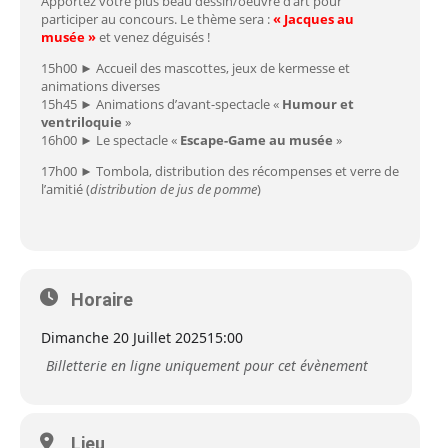
Apportez votre plus beau dessin/oeuvre d’art pour
participer au concours. Le thème sera :
« Jacques au
musée »
et venez déguisés !
15h00 ► Accueil des mascottes, jeux de kermesse et
animations diverses
15h45 ► Animations d’avant-spectacle «
Humour et
ventriloquie
»
16h00 ► Le spectacle «
Escape-Game au musée
»
17h00 ► Tombola, distribution des récompenses et verre de
l’amitié (
distribution de jus de pomme
)
Horaire
Dimanche 20 Juillet 2025
15:00
Billetterie en ligne uniquement pour cet évènement
Lieu