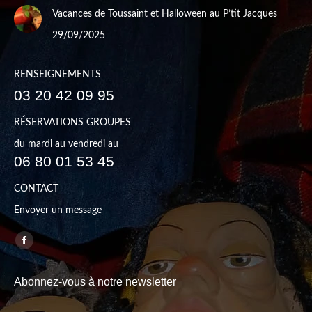
Vacances de Toussaint et Halloween au P’tit Jacques
29/09/2025
RENSEIGNEMENTS
03 20 42 09 95
RÉSERVATIONS GROUPES
du mardi au vendredi au
06 80 01 53 45
CONTACT
Envoyer un message
Trouvez nous sur :
Facebook
page
Abonnez-vous à notre newsletter
opens
in