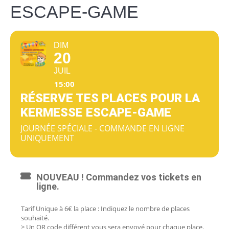
ESCAPE-GAME
DIM
20
JUIL
15:00
RÉSERVE TES PLACES POUR LA
KERMESSE ESCAPE-GAME
JOURNÉE SPÉCIALE - COMMANDE EN LIGNE
UNIQUEMENT
NOUVEAU ! Commandez vos tickets en
ligne.
Tarif Unique à 6€ la place : Indiquez le nombre de places
souhaité.
> Un QR code différent vous sera envoyé pour chaque place.