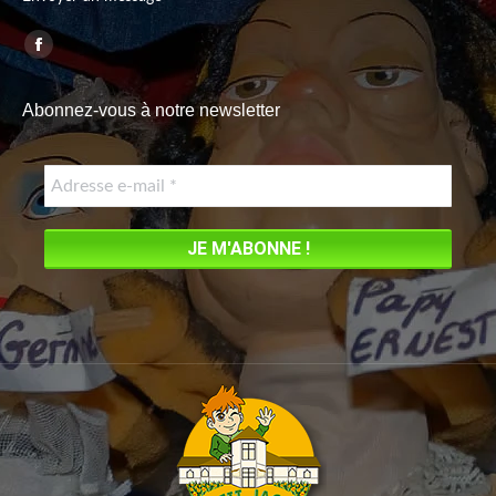
Trouvez nous sur :
Facebook
page
Abonnez-vous à notre newsletter
opens
in
new
window