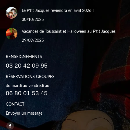
Le P’tit Jacques reviendra en avril 2026 !
30/10/2025
Vacances de Toussaint et Halloween au P’tit Jacques
29/09/2025
RENSEIGNEMENTS
03 20 42 09 95
RÉSERVATIONS GROUPES
du mardi au vendredi au
06 80 01 53 45
CONTACT
Envoyer un message
Trouvez nous sur :
Facebook