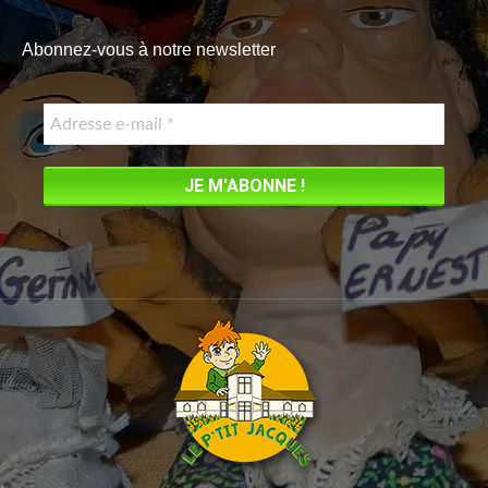
page
Abonnez-vous à notre newsletter
opens
in
new
window