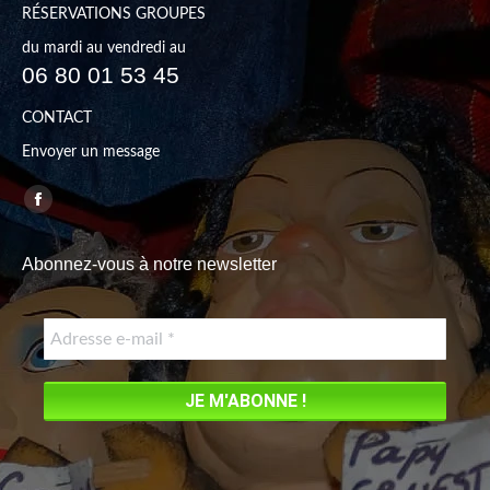
RÉSERVATIONS GROUPES
du mardi au vendredi au
06 80 01 53 45
CONTACT
Envoyer un message
Trouvez nous sur :
Facebook
page
Abonnez-vous à notre newsletter
opens
in
new
window