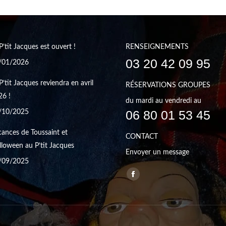
P’tit Jacques est ouvert !
RENSEIGNEMENTS
03 20 42 09 95
/01/2026
P’tit Jacques reviendra en avril
RÉSERVATIONS GROUPES
26 !
du mardi au vendredi au
06 80 01 53 45
/10/2025
ances de Toussaint et
CONTACT
loween au P’tit Jacques
Envoyer un message
/09/2025
Trouvez nous sur :
Facebook
page
opens
in