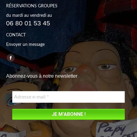
RÉSERVATIONS GROUPES
du mardi au vendredi au
06 80 01 53 45
CONTACT
Envoyer un message
Trouvez nous sur :
Facebook
page
Abonnez-vous à notre newsletter
opens
in
new
window