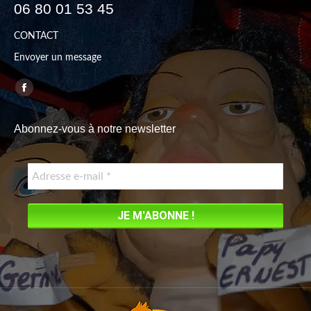
06 80 01 53 45
CONTACT
Envoyer un message
Trouvez nous sur :
Facebook
page
Abonnez-vous à notre newsletter
opens
in
new
window