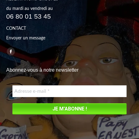
du mardi au vendredi au
06 80 01 53 45
CONTACT
Envoyer un message
Trouvez nous sur :
Facebook
page
Abonnez-vous à notre newsletter
opens
in
new
window