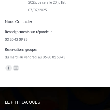
2025, ce sera le 20 juillet.
07/07/2025
Nous Contacter
Renseignements sur répondeur
03 20 42 09 95
Réservations groupes
du mardi au vendredi au
06 80 01 53 45
Trouvez nous sur :
Facebook
Mail
page
page
opens
opens
in
in
new
new
LE P’TIT JACQUES
window
window