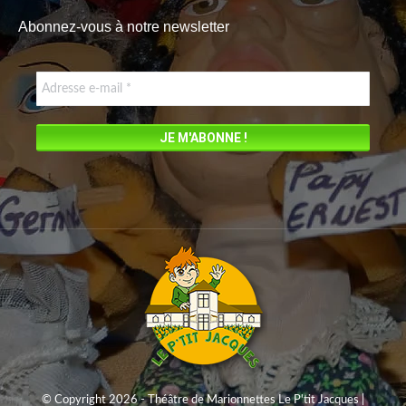
page
Abonnez-vous à notre newsletter
opens
in
new
window
© Copyright 2026 - Théâtre de Marionnettes Le P'tit Jacques |