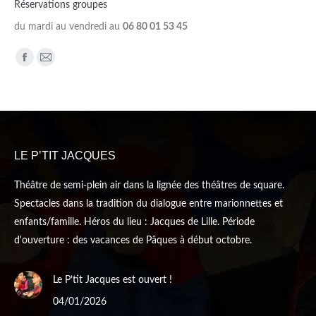
Réservations groupes
du mardi au vendredi au
06 80 01 53 45
Trouvez nous sur :
Facebook
Mail
page
page
opens
opens
in
in
new
new
LE P’TIT JACQUES
window
window
Théâtre de semi-plein air dans la lignée des théâtres de square.
Spectacles dans la tradition du dialogue entre marionnettes et
enfants/famille. Héros du lieu : Jacques de Lille. Période
d'ouverture : des vacances de Pâques à début octobre.
Le P’tit Jacques est ouvert !
04/01/2026