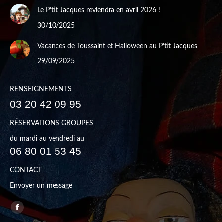
Le P’tit Jacques reviendra en avril 2026 !
30/10/2025
Vacances de Toussaint et Halloween au P’tit Jacques
29/09/2025
RENSEIGNEMENTS
03 20 42 09 95
RÉSERVATIONS GROUPES
du mardi au vendredi au
06 80 01 53 45
CONTACT
Envoyer un message
Trouvez nous sur :
Facebook