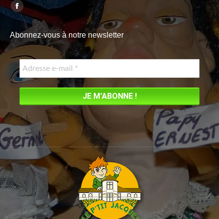
Trouvez nous sur :
Facebook
page
Abonnez-vous à notre newsletter
opens
in
new
window