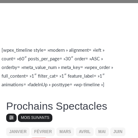
[wpex_timeline style= »modern » alignment= »left »
count= »60″ posts_per_page= »30″ order= »ASC »
orderby= »meta_value_num » meta_key= »wpex_order »
full_content= »1″ filter_cat= »1″ feature_label= »1″
animations= »fadeInUp » posttype= »wp-timeline »]
Prochains Spectacles
MOIS SUIVANTS
JANVIER
FÉVRIER
MARS
AVRIL
MAI
JUIN