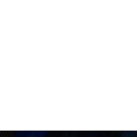
Panique au Manoir
Les spectacles
,
Souvenirs et Archives
Par
Le p'tit Jacques
29
Spectacle unique et animation spéciale au P’tit Jacques p