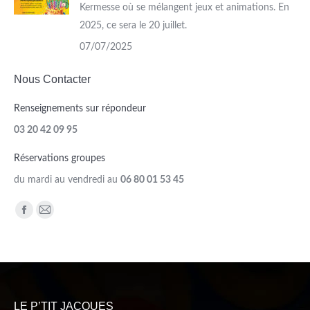
Kermesse où se mélangent jeux et animations. En
2025, ce sera le 20 juillet.
07/07/2025
Nous Contacter
Renseignements sur répondeur
03 20 42 09 95
Réservations groupes
du mardi au vendredi au
06 80 01 53 45
Trouvez nous sur :
Facebook
Mail
page
page
opens
opens
in
in
new
new
LE P’TIT JACQUES
window
window