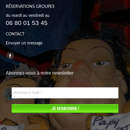
RÉSERVATIONS GROUPES
du mardi au vendredi au
06 80 01 53 45
CONTACT
Envoyer un message
Trouvez nous sur :
Facebook
page
Abonnez-vous à notre newsletter
opens
in
new
window