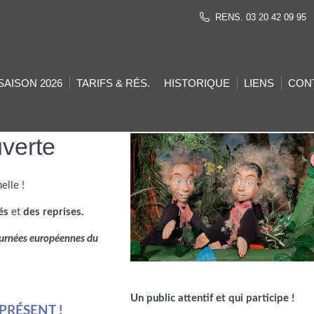
RENS. 03 20 42 09 95
SAISON 2026
TARIFS & RÉS.
HISTORIQUE
LIENS
CON
uverte
elle !
tés
et
des reprises.
 journées européennes du
Un public attentif et qui participe !
PRÉSENT !