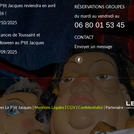
P’tit Jacques reviendra en avril
RÉSERVATIONS GROUPES
26 !
du mardi au vendredi au
06 80 01 53 45
/10/2025
ances de Toussaint et
CONTACT
loween au P’tit Jacques
Envoyer un message
/09/2025
Trouvez nous sur :
Facebook
page
opens
in
new
window
s Le P'tit Jacques |
Mentions Légales
|
CGV
|
Confidentialité
| Partenaire :