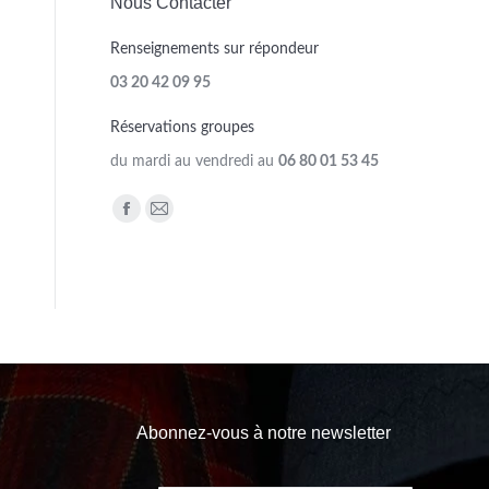
Nous Contacter
Renseignements sur répondeur
03 20 42 09 95
Réservations groupes
du mardi au vendredi au
06 80 01 53 45
Trouvez nous sur :
Facebook
Mail
page
page
opens
opens
in
in
new
new
window
window
Abonnez-vous à notre newsletter