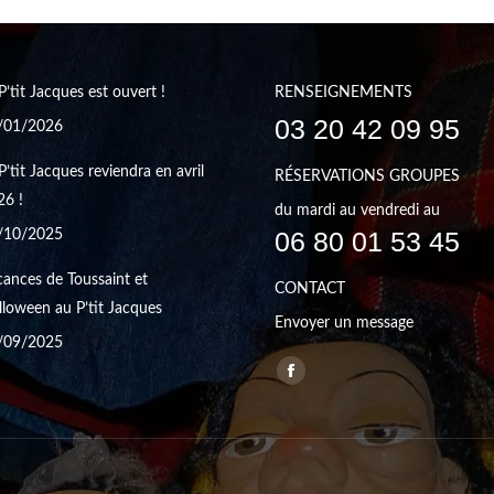
P’tit Jacques est ouvert !
RENSEIGNEMENTS
03 20 42 09 95
/01/2026
P’tit Jacques reviendra en avril
RÉSERVATIONS GROUPES
26 !
du mardi au vendredi au
06 80 01 53 45
/10/2025
ances de Toussaint et
CONTACT
loween au P’tit Jacques
Envoyer un message
/09/2025
Trouvez nous sur :
Facebook
page
opens
in