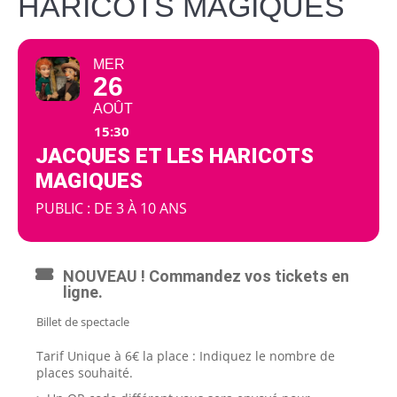
HARICOTS MAGIQUES
MER
26
AOÛT
15:30
JACQUES ET LES HARICOTS
MAGIQUES
PUBLIC : DE 3 À 10 ANS
NOUVEAU ! Commandez vos tickets en
ligne.
Billet de spectacle
Tarif Unique à 6€ la place : Indiquez le nombre de
places souhaité.