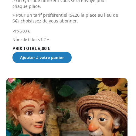
> Un QR code différent vous sera envoyé pour
chaque place.
> Pour un tarif préférentiel (5€20 la place au lieu de
6€),
choisissez de vous abonner
.
Prix
6,00
€
Nbre de tickets ?
-
1
+
PRIX TOTAL
6,00
€
Ajouter à votre panier