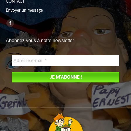
CONTACT
Envoyer un message
Trouvez nous sur :
Facebook
page
Abonnez-vous à notre newsletter
opens
in
new
window