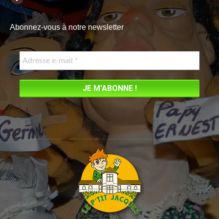
Facebook
page
Abonnez-vous à notre newsletter
opens
in
new
window