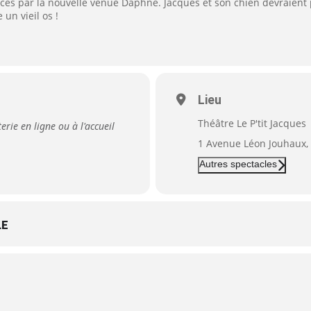
cés par la nouvelle venue Daphné. Jacques et son chien devraient 
un vieil os !
Lieu
Théâtre Le P'tit Jacques
terie en ligne ou à l'accueil
1 Avenue Léon Jouhaux, 
Autres spectacles
LE