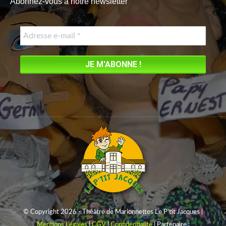
Abonnez-vous à notre newsletter
opens
in
new
window
© Copyright 2026 - Théâtre de Marionnettes Le P'tit Jacques |
Mentions Légales
|
CGV
|
Confidentialité
| Partenaire :