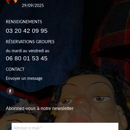
29/09/2025
RENSEIGNEMENTS
03 20 42 09 95
RÉSERVATIONS GROUPES
du mardi au vendredi au
06 80 01 53 45
CONTACT
Envoyer un message
Trouvez nous sur :
Facebook
page
Abonnez-vous à notre newsletter
opens
in
new