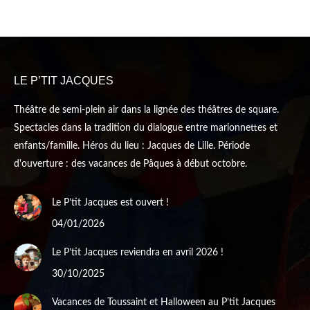
page
page
opens
opens
in
in
new
new
LE P’TIT JACQUES
window
window
Théâtre de semi-plein air dans la lignée des théâtres de square.
Spectacles dans la tradition du dialogue entre marionnettes et
enfants/famille. Héros du lieu : Jacques de Lille. Période
d'ouverture : des vacances de Pâques à début octobre.
Le P’tit Jacques est ouvert !
04/01/2026
Le P’tit Jacques reviendra en avril 2026 !
30/10/2025
Vacances de Toussaint et Halloween au P’tit Jacques