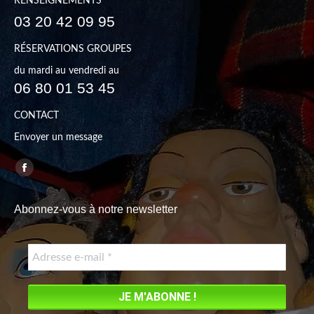
RENSEIGNEMENTS
03 20 42 09 95
RÉSERVATIONS GROUPES
du mardi au vendredi au
06 80 01 53 45
CONTACT
Envoyer un message
Trouvez nous sur :
Facebook
page
Abonnez-vous à notre newsletter
opens
in
new
window