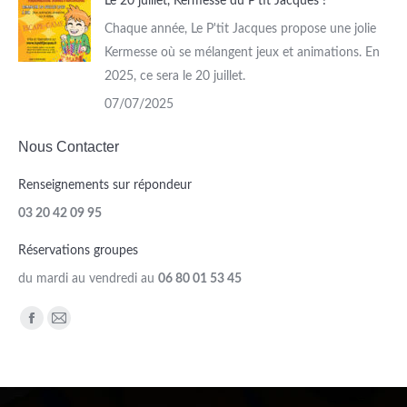
Le 20 juillet, Kermesse du P’tit Jacques !
Chaque année, Le P'tit Jacques propose une jolie
Kermesse où se mélangent jeux et animations. En
2025, ce sera le 20 juillet.
07/07/2025
Nous Contacter
Renseignements sur répondeur
03 20 42 09 95
Réservations groupes
du mardi au vendredi au
06 80 01 53 45
Trouvez nous sur :
Facebook
Mail
page
page
opens
opens
in
in