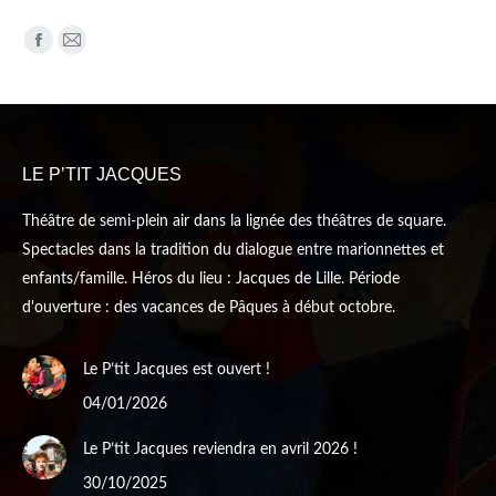
Trouvez nous sur :
Facebook
Mail
page
page
opens
opens
in
in
new
new
LE P’TIT JACQUES
window
window
Théâtre de semi-plein air dans la lignée des théâtres de square.
Spectacles dans la tradition du dialogue entre marionnettes et
enfants/famille. Héros du lieu : Jacques de Lille. Période
d'ouverture : des vacances de Pâques à début octobre.
Le P’tit Jacques est ouvert !
04/01/2026
Le P’tit Jacques reviendra en avril 2026 !
30/10/2025