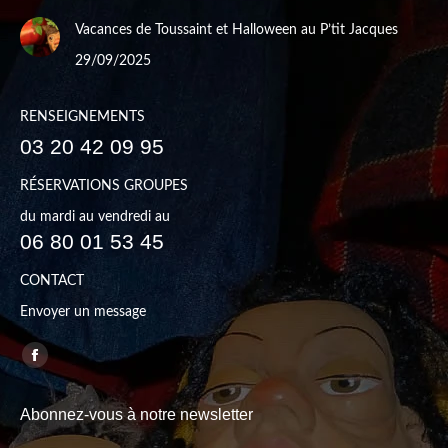
Vacances de Toussaint et Halloween au P’tit Jacques
29/09/2025
RENSEIGNEMENTS
03 20 42 09 95
RÉSERVATIONS GROUPES
du mardi au vendredi au
06 80 01 53 45
CONTACT
Envoyer un message
Trouvez nous sur :
Facebook
page
Abonnez-vous à notre newsletter
opens
in