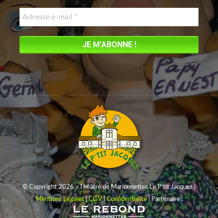
new
window
© Copyright 2026 - Théâtre de Marionnettes Le P'tit Jacques |
Mentions Légales
|
CGV
|
Confidentialité
| Partenaire :