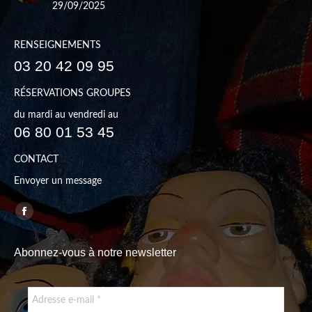
29/09/2025
RENSEIGNEMENTS
03 20 42 09 95
RÉSERVATIONS GROUPES
du mardi au vendredi au
06 80 01 53 45
CONTACT
Envoyer un message
Trouvez nous sur :
Facebook
page
Abonnez-vous à notre newsletter
opens
in
new
window