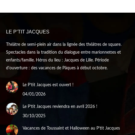
page
page
opens
opens
in
in
new
new
LE P’TIT JACQUES
window
window
Théâtre de semi-plein air dans la lignée des théâtres de square.
Spectacles dans la tradition du dialogue entre marionnettes et
enfants/famille. Héros du lieu : Jacques de Lille. Période
d'ouverture : des vacances de Pâques à début octobre.
Le P’tit Jacques est ouvert !
04/01/2026
Le P’tit Jacques reviendra en avril 2026 !
30/10/2025
Vacances de Toussaint et Halloween au P’tit Jacques