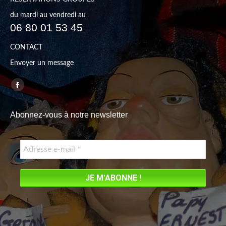
du mardi au vendredi au
06 80 01 53 45
CONTACT
Envoyer un message
Trouvez nous sur :
Facebook
page
Abonnez-vous à notre newsletter
opens
in
new
window