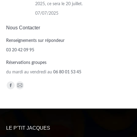
2025, ce sera le 20 juillet.
07/07/2025
Nous Contacter
Renseignements sur répondeur
03 20 42 09 95
Réservations groupes
du mardi au vendredi au
06 80 01 53 45
Trouvez nous sur :
Facebook
Mail
page
page
opens
opens
in
in
new
new
LE P’TIT JACQUES
window
window