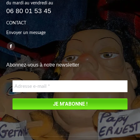
du mardi au vendredi au
06 80 01 53 45
CONTACT
Envoyer un message
Trouvez nous sur :
Facebook
page
Abonnez-vous à notre newsletter
opens
in
new
window