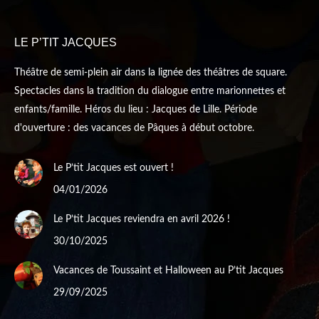
in
in
new
new
LE P’TIT JACQUES
window
window
Théâtre de semi-plein air dans la lignée des théâtres de square.
Spectacles dans la tradition du dialogue entre marionnettes et
enfants/famille. Héros du lieu : Jacques de Lille. Période
d'ouverture : des vacances de Pâques à début octobre.
Le P’tit Jacques est ouvert !
04/01/2026
Le P’tit Jacques reviendra en avril 2026 !
30/10/2025
Vacances de Toussaint et Halloween au P’tit Jacques
29/09/2025