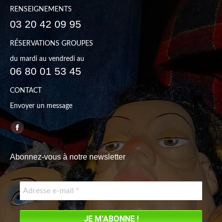
RENSEIGNEMENTS
03 20 42 09 95
RÉSERVATIONS GROUPES
du mardi au vendredi au
06 80 01 53 45
CONTACT
Envoyer un message
Trouvez nous sur :
Facebook
page
Abonnez-vous à notre newsletter
opens
in
new
window