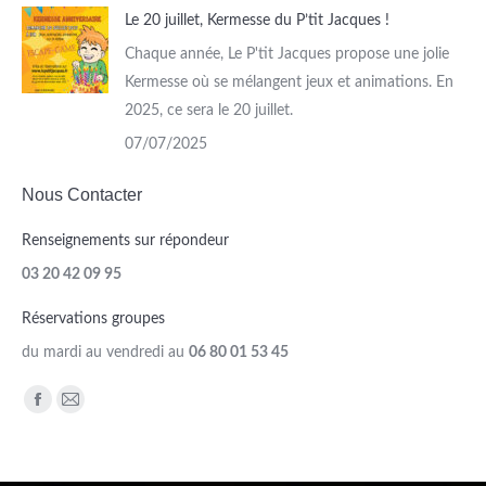
Le 20 juillet, Kermesse du P’tit Jacques !
Chaque année, Le P'tit Jacques propose une jolie
Kermesse où se mélangent jeux et animations. En
2025, ce sera le 20 juillet.
07/07/2025
Nous Contacter
Renseignements sur répondeur
03 20 42 09 95
Réservations groupes
du mardi au vendredi au
06 80 01 53 45
Trouvez nous sur :
Facebook
Mail
page
page
opens
opens