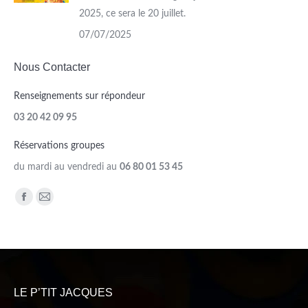
2025, ce sera le 20 juillet.
07/07/2025
Nous Contacter
Renseignements sur répondeur
03 20 42 09 95
Réservations groupes
du mardi au vendredi au
06 80 01 53 45
Trouvez nous sur :
Facebook
Mail
page
page
opens
opens
in
in
new
new
LE P’TIT JACQUES
window
window