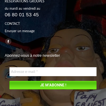
RÉSERVATIONS GROUPES
du mardi au vendredi au
06 80 01 53 45
CONTACT
Envoyer un message
Trouvez nous sur :
Facebook
page
Abonnez-vous à notre newsletter
opens
in
new
window