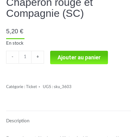
Chaperon rouge et
Compagnie (SC)
5,20
€
En stock
Chaperon
Ajouter au panier
-
+
rouge
et
Compagnie
Catégorie :
Ticket
UGS :
sku_3603
(SC)
quantité
Description