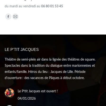
du mardi au vendredi au
06 80 01 53 45
Trouvez nous sur :
Facebook
Mail
page
page
opens
opens
in
in
new
new
LE P’TIT JACQUES
window
window
Théâtre de semi-plein air dans la lignée des théâtres de square.
Spectacles dans la tradition du dialogue entre marionnettes et
enfants/famille. Héros du lieu : Jacques de Lille. Période
d'ouverture : des vacances de Pâques à début octobre.
Le P’tit Jacques est ouvert !
04/01/2026