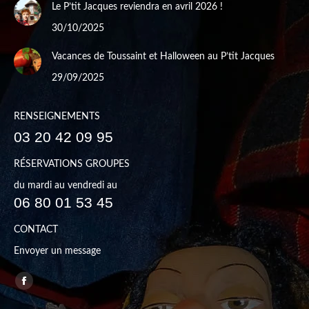
Le P’tit Jacques reviendra en avril 2026 !
30/10/2025
Vacances de Toussaint et Halloween au P’tit Jacques
29/09/2025
RENSEIGNEMENTS
03 20 42 09 95
RÉSERVATIONS GROUPES
du mardi au vendredi au
06 80 01 53 45
CONTACT
Envoyer un message
Trouvez nous sur :
Facebook
page