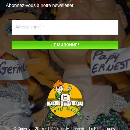
Abonnez-vous à notre newsletter
opens
in
new
window
© Copyright 2026 - Théâtre de Marionnettes Le P'tit Jacques |