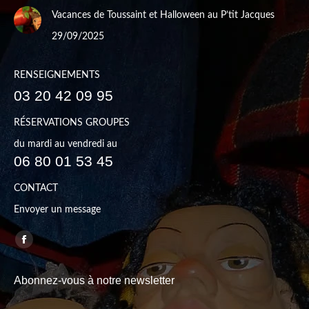
Vacances de Toussaint et Halloween au P’tit Jacques
29/09/2025
RENSEIGNEMENTS
03 20 42 09 95
RÉSERVATIONS GROUPES
du mardi au vendredi au
06 80 01 53 45
CONTACT
Envoyer un message
Trouvez nous sur :
Facebook
page
Abonnez-vous à notre newsletter
opens
in