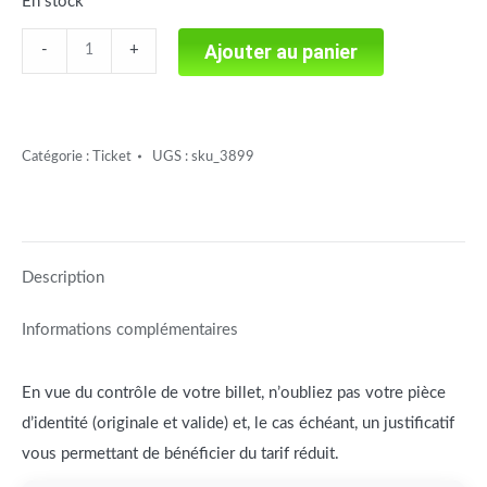
En stock
Chaperon
Ajouter au panier
-
+
rouge
et
Compagnie
Catégorie :
Ticket
UGS :
sku_3899
quantité
Description
Informations complémentaires
En vue du contrôle de votre billet, n’oubliez pas votre pièce
d’identité (originale et valide) et, le cas échéant, un justificatif
vous permettant de bénéficier du tarif réduit.