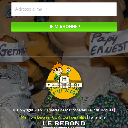
new
window
© Copyright 2026 - Théâtre de Marionnettes Le P'tit Jacques |
Mentions Légales
|
CGV
|
Confidentialité
| Partenaire :