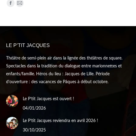
Trouvez nous sur :
Facebook
Mail
page
page
opens
opens
in
in
new
new
LE P’TIT JACQUES
window
window
Théâtre de semi-plein air dans la lignée des théâtres de square.
Spectacles dans la tradition du dialogue entre marionnettes et
enfants/famille. Héros du lieu : Jacques de Lille. Période
d'ouverture : des vacances de Pâques à début octobre.
Le P’tit Jacques est ouvert !
04/01/2026
Le P’tit Jacques reviendra en avril 2026 !
30/10/2025