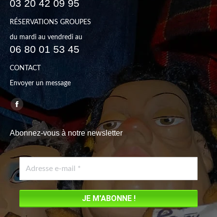
03 20 42 09 95
RÉSERVATIONS GROUPES
du mardi au vendredi au
06 80 01 53 45
CONTACT
Envoyer un message
Trouvez nous sur :
Facebook
page
Abonnez-vous à notre newsletter
opens
in
new
window