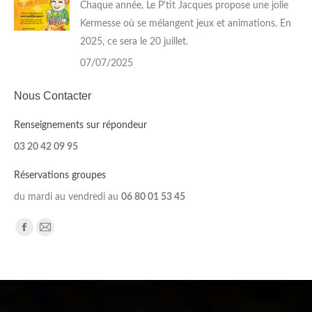
Chaque année, Le P'tit Jacques propose une jolie
Kermesse où se mélangent jeux et animations. En
2025, ce sera le 20 juillet.
07/07/2025
Nous Contacter
Renseignements sur répondeur
03 20 42 09 95
Réservations groupes
du mardi au vendredi au
06 80 01 53 45
Trouvez nous sur :
Facebook
Mail
page
page
opens
opens
in
in
new
new