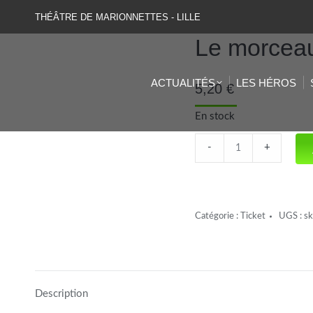
THÉÂTRE DE MARIONNETTES - LILLE
Le morceau
ACTUALITÉS
LES HÉROS
5,20
€
En stock
Le
-
+
morceau
de
lune
Catégorie :
Ticket
UGS :
s
(CL)
quantité
Description