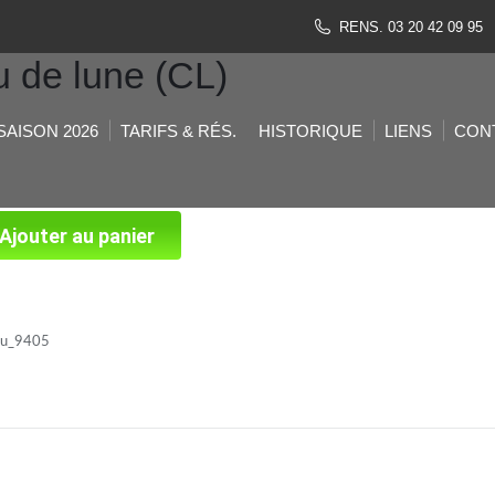
RENS. 03 20 42 09 95
 de lune (CL)
SAISON 2026
TARIFS & RÉS.
HISTORIQUE
LIENS
CON
Ajouter au panier
ku_9405