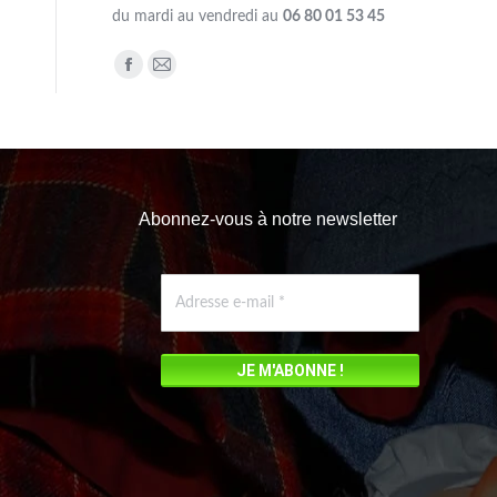
du mardi au vendredi au
06 80 01 53 45
Trouvez nous sur :
Facebook
Mail
page
page
opens
opens
in
in
new
new
Abonnez-vous à notre newsletter
window
window