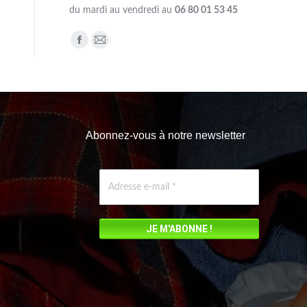
du mardi au vendredi au
06 80 01 53 45
Trouvez nous sur :
Facebook
Mail
page
page
opens
opens
in
in
new
new
Abonnez-vous à notre newsletter
window
window