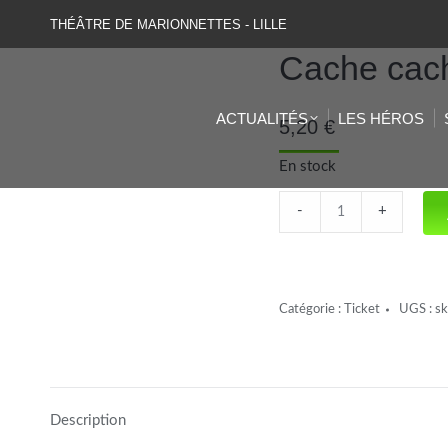
THÉÂTRE DE MARIONNETTES - LILLE
Cache cach
ACTUALITÉS
LES HÉROS
5,20
€
En stock
Cache
-
+
cache
en
forêt
Catégorie :
Ticket
UGS :
s
(SC)
quantité
Description