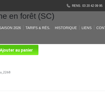
RENS. 03 20 42 09 95
e en forêt (SC)
SAISON 2026
TARIFS & RÉS.
HISTORIQUE
LIENS
CON
Ajouter au panier
ku_2268