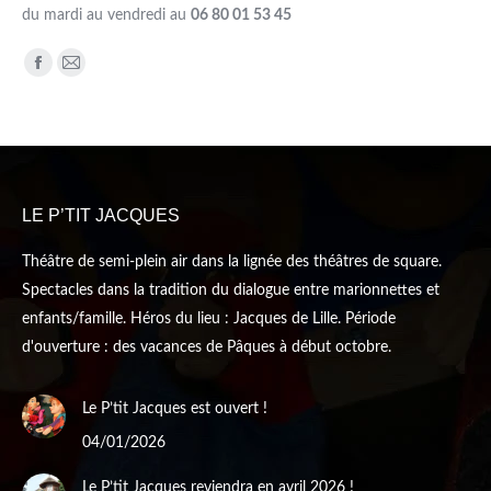
du mardi au vendredi au
06 80 01 53 45
Trouvez nous sur :
Facebook
Mail
page
page
opens
opens
in
in
new
new
LE P’TIT JACQUES
window
window
Théâtre de semi-plein air dans la lignée des théâtres de square.
Spectacles dans la tradition du dialogue entre marionnettes et
enfants/famille. Héros du lieu : Jacques de Lille. Période
d'ouverture : des vacances de Pâques à début octobre.
Le P’tit Jacques est ouvert !
04/01/2026
Le P’tit Jacques reviendra en avril 2026 !