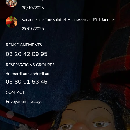
30/10/2025
Vacances de Toussaint et Halloween au P’tit Jacques
29/09/2025
RENSEIGNEMENTS
03 20 42 09 95
RÉSERVATIONS GROUPES
du mardi au vendredi au
06 80 01 53 45
CONTACT
Envoyer un message
Trouvez nous sur :
Facebook
page