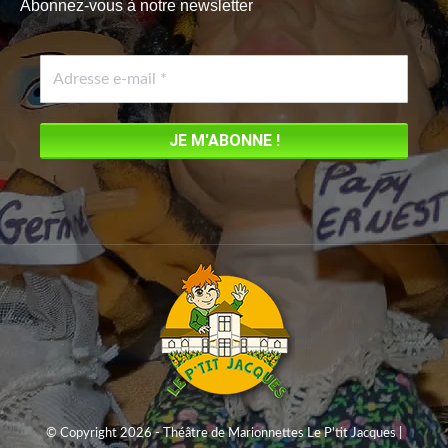
Abonnez-vous à notre newsletter
opens
in
new
window
© Copyright 2026 - Théâtre de Marionnettes Le P'tit Jacques |