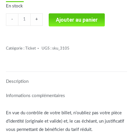
En stock
Le
Ajouter au panier
-
+
rêve
de
Lilou
Catégorie :
Ticket
UGS :
sku_3105
quantité
Description
Informations complémentaires
En vue du contrôle de votre billet, n’oubliez pas votre pièce
d’identité (originale et valide) et, le cas échéant, un justificatif
vous permettant de bénéficier du tarif réduit.