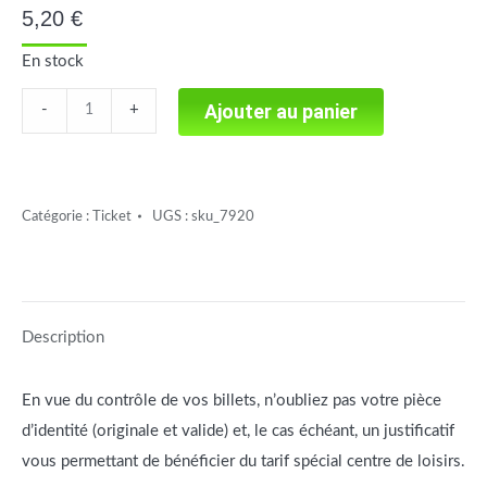
5,20
€
En stock
Mystère
Ajouter au panier
-
+
et
boules
de
Catégorie :
Ticket
UGS :
sku_7920
neige
(CL)
quantité
Description
En vue du contrôle de vos billets, n’oubliez pas votre pièce
d’identité (originale et valide) et, le cas échéant, un justificatif
vous permettant de bénéficier du tarif spécial centre de loisirs.