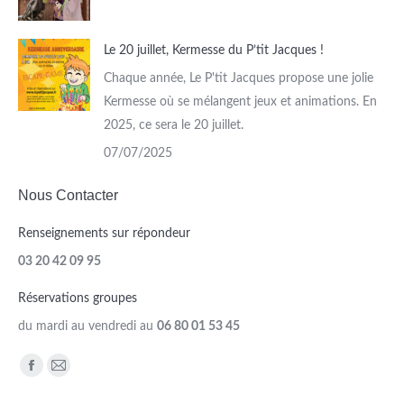
Le 20 juillet, Kermesse du P’tit Jacques !
Chaque année, Le P'tit Jacques propose une jolie
Kermesse où se mélangent jeux et animations. En
2025, ce sera le 20 juillet.
07/07/2025
Nous Contacter
Renseignements sur répondeur
03 20 42 09 95
Réservations groupes
du mardi au vendredi au
06 80 01 53 45
Trouvez nous sur :
Facebook
Mail
page
page