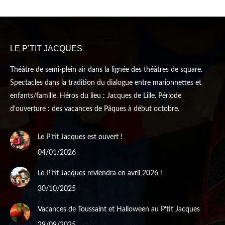
opens
opens
in
in
new
new
LE P’TIT JACQUES
window
window
Théâtre de semi-plein air dans la lignée des théâtres de square.
Spectacles dans la tradition du dialogue entre marionnettes et
enfants/famille. Héros du lieu : Jacques de Lille. Période
d'ouverture : des vacances de Pâques à début octobre.
Le P’tit Jacques est ouvert !
04/01/2026
Le P’tit Jacques reviendra en avril 2026 !
30/10/2025
Vacances de Toussaint et Halloween au P’tit Jacques
29/09/2025