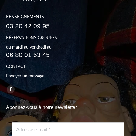
RENSEIGNEMENTS
03 20 42 09 95
RÉSERVATIONS GROUPES
du mardi au vendredi au
06 80 01 53 45
CONTACT
Envoyer un message
Trouvez nous sur :
Facebook
page
Abonnez-vous à notre newsletter
opens
in
new
window