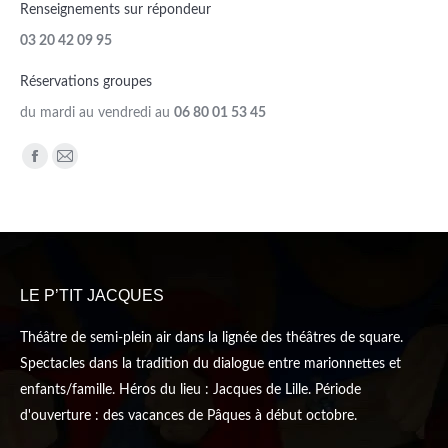
Renseignements sur répondeur
03 20 42 09 95
Réservations groupes
du mardi au vendredi au
06 80 01 53 45
Trouvez nous sur :
Facebook
Mail
page
page
opens
opens
in
in
new
new
LE P’TIT JACQUES
window
window
Théâtre de semi-plein air dans la lignée des théâtres de square.
Spectacles dans la tradition du dialogue entre marionnettes et
enfants/famille. Héros du lieu : Jacques de Lille. Période
d'ouverture : des vacances de Pâques à début octobre.