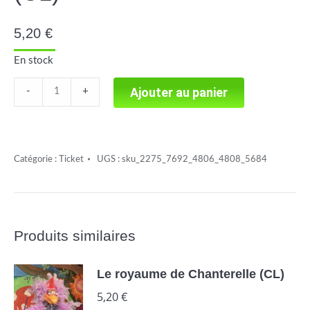
5,20
€
En stock
Marilou
Ajouter au panier
-
+
et
le
petit
Catégorie :
Ticket
UGS :
sku_2275_7692_4806_4808_5684
fantôme
(CL)
quantité
Produits similaires
Le royaume de Chanterelle (CL)
5,20
€