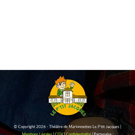
partir du mois de mai, en juin et début juillet, les
marionnettistes du Théâtre Le P’tit Jacques proposent
aux écoles d’assister à une représentation pendant le
temps scolaire. Un moment privilégié pour les sorties
de classe de fin d’année. En matinée ou en après-midi
Vous avez…
© Copyright 2026 - Théâtre de Marionnettes Le P'tit Jacques |
Mentions Légales
|
CGV
|
Confidentialité
| Partenaire :