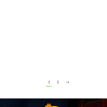
Des représentations pour les scolaires
Infos pratiques
Par
Le p'tit Jacques
23/04/2019
Représentations pour les scolaires en mai et juin A
partir du mois de mai, en juin et début juillet, les
marionnettistes du Théâtre Le P’tit Jacques proposent
aux écoles d’assister à une représentation pendant le
temps scolaire. Un moment privilégié pour les sorties
de classe de fin d’année. En matinée ou en après-midi
Vous avez…
1
2
→