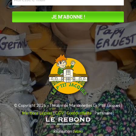
window
© Copyright 2026 - Théâtre de Marionnettes Le P'tit Jacques |
Mentions Légales
|
CGV
|
Confidentialité
| Partenaire :
Réalisation :
voxo