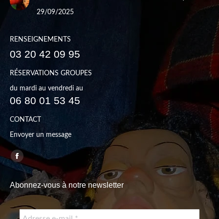
29/09/2025
RENSEIGNEMENTS
03 20 42 09 95
RÉSERVATIONS GROUPES
du mardi au vendredi au
06 80 01 53 45
CONTACT
Envoyer un message
Trouvez nous sur :
Facebook
page
Abonnez-vous à notre newsletter
opens
in
new