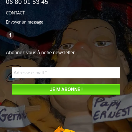
06 80 01 53 45
CONTACT
Envoyer un message
Trouvez nous sur :
Facebook
page
Abonnez-vous à notre newsletter
opens
in
new
window