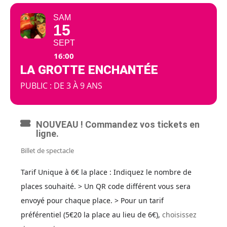
SAM
15
SEPT
16:00
LA GROTTE ENCHANTÉE
PUBLIC : DE 3 À 9 ANS
NOUVEAU ! Commandez vos tickets en
ligne.
Billet de spectacle
Tarif Unique à 6€ la place : Indiquez le nombre de
places souhaité. > Un QR code différent vous sera
envoyé pour chaque place. > Pour un tarif
préférentiel (5€20 la place au lieu de 6€),
choisissez