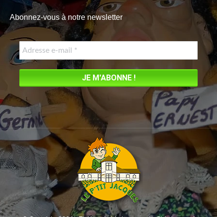
page
Abonnez-vous à notre newsletter
opens
in
new
window