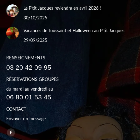
Le P’tit Jacques reviendra en avril 2026 !
30/10/2025
Vacances de Toussaint et Halloween au P’tit Jacques
29/09/2025
RENSEIGNEMENTS
03 20 42 09 95
RÉSERVATIONS GROUPES
du mardi au vendredi au
06 80 01 53 45
CONTACT
Envoyer un message
Trouvez nous sur :
Facebook