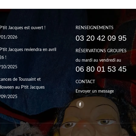
P’tit Jacques est ouvert !
RENSEIGNEMENTS
03 20 42 09 95
/01/2026
P’tit Jacques reviendra en avril
RÉSERVATIONS GROUPES
26 !
du mardi au vendredi au
06 80 01 53 45
/10/2025
ances de Toussaint et
CONTACT
loween au P’tit Jacques
Envoyer un message
/09/2025
Trouvez nous sur :
Facebook
page
opens
in