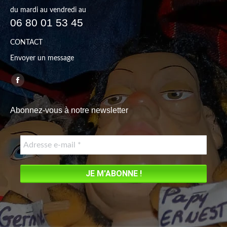
du mardi au vendredi au
06 80 01 53 45
CONTACT
Envoyer un message
Trouvez nous sur :
Facebook
page
Abonnez-vous à notre newsletter
opens
in
new
window