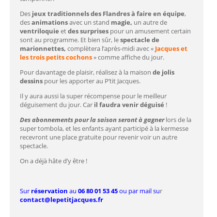
Des
jeux traditionnels des Flandres à faire en équipe
,
des
animations
avec un stand
magie,
un autre de
ventriloquie
et
des surprises
pour un amusement certain
sont au programme. Et bien sûr, le
spectacle de
marionnettes,
complètera l’après-midi avec «
Jacques et
les trois petits cochons
» comme affiche du jour.
Pour davantage de plaisir, réalisez à la maison
de jolis
dessins
pour les apporter au P’tit Jacques.
Il y aura aussi la super récompense pour le meilleur
déguisement du jour. Car
il faudra venir déguisé
!
Des abonnements pour la saison seront à gagner
lors de la
super tombola, et les enfants ayant participé à la kermesse
recevront une place gratuite pour revenir voir un autre
spectacle.
On a déjà hâte d’y être !
Sur
réservation
au
06 80 01 53 45
ou par mail su
r
contact@lepetitjacques.fr