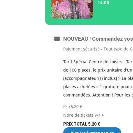
14:00
NOUVEAU ! Commandez vos t
Paiement sécurisé - Tout type de C
Tarif Spécial Centre de Loisirs - Ta
de 100 places, le prix unitaire d'un
(accompagnateur(s) inclus) > La 
places achetées = 1 gratuite pour 
commandées. Attention ! Pour les pa
Prix
5,20
€
Nbre de tickets ?
-
1
+
PRIX TOTAL
5,20
€
Ajouter à votre panier