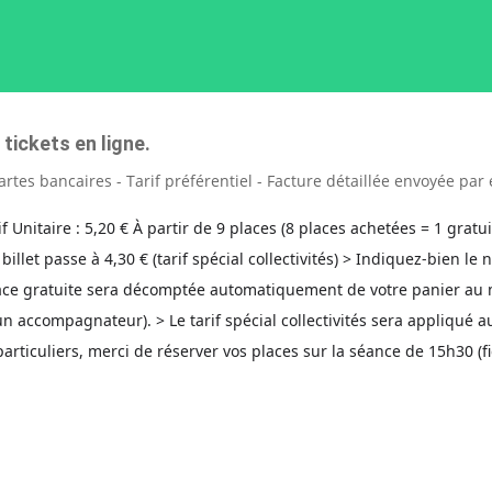
ickets en ligne.
artes bancaires - Tarif préférentiel - Facture détaillée envoyée pa
rif Unitaire : 5,20 € À partir de 9 places (8 places achetées = 1 gra
 billet passe à 4,30 € (tarif spécial collectivités) > Indiquez-bien l
place gratuite sera décomptée automatiquement de votre panier a
un accompagnateur). > Le tarif spécial collectivités sera appliqué
rticuliers, merci de réserver vos places sur la séance de 15h30 (f